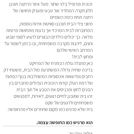
זכוכית ופרופיל בלגי שחור. מעל אזור הרחצה תוכנן
חלון תקרה המחדיר אור טבעי ומעניק תחושה של
רחצה תחת כיפת השמיים
משני צידי הבית תוכננו סוויטות אירוח נוספות,
המחוברות לבית המרכזי אך נהנות מתחושת פרטיות
מלאה. כך יכולים הילדים הבוגרים להגיע לסופי שבוע
וחגים, ליהנות מקרבה משפחתית, ובו בזמן לשמור על
המרחב האישי שלהם
?ומחוץ לבית
כאן מתגלה גולת הכותרת של הפרויקט
בריכת שחייה גדולה המשתרעת מול הבית, משטחי דק
רחבים ומדשאות אינסופיות המשתלבות בנוף הפתוח
של רמת הגולן. קירות הזכוכית הגדולים מחברים בין
הפנים לחוץ ומכניסים את הטבע אל תוך הבית
זהו בית שתוכנן לחיים רגועים, לאירוח, למפגשים
משפחתיים ולרגעים של שקט
בית שלא מרגיש כמו מקום שחוזרים אליו מהחופשה
.הוא מרגיש כמו החופשה עצמה
צילום :עידן גור