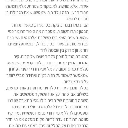
אירוח, אלא סוויטה. לא ביקור משפחתי, אלא חופשה
מתוך הרעיון הזה נולד בית שמטשטש את הגבולות בין
מגורים לנופש
הבית כולו נבנה כיציקת בטון אחת, כאשר תקרות
הבטון נותרו חשופות ומספרות את סיפור החומר כפי
שהוא. השפה העיצובית משלבת אלמנטי תעשייתיים
עם חמימות טבעית – בטון, ברזל, זכוכית ועץ יוצרים
יחד איזון מדויק בין עוצמה לרוך
המטבח הגדול תוכנן כלב הפועם של הבית. קיר
הנגרות הרציף מסתיר בתוכו דלת בקו אפס, שכמעט
נעלמת מהעין ומובילה אל אגף חדרי השינה. פתרון
שמאפשר לשמור על חזות נקייה ואחידה מבלי לוותר
על פונקציונליות
בסלון תוכננה יחידת טלוויזיה מרחפת באורך מרשים,
בשילוב אבן כהה ועץ אגוז עשיר, הממשיכים את
השפה החומרית של הבית כולו. גופי התאורה שנבנו
מצינורות ברזל הפכו לאלמנט פיסולי בפני עצמו
ומעניקים לחלל אופי ייחודי ונגיעה תעשייתית מדויקת
סוויטת ההורים נועדה להיות מקום מפלט אמיתי. חדר
הרחצה פתוח אל החלל ומופרד באמצעות מחיצות