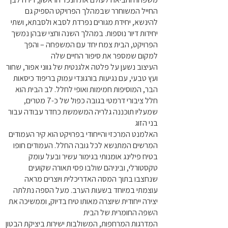
החייל המשוחרר שבמהלך הפרויקט הספיק גם
להינשא, יחידת מגורים נפרדת לסבא ולסבתא, ושתי
יחידות דיור נוספות. במהלך השנה וחצי שבהן נמשך
הפרויקט, הבית צמח יחד עם המשפחה – והפך
למקום שמספר את סיפור החיים שלה
העיצוב נשען על פלטה אלגנטית של גווני אפור, שחור
ועץ טבעי, עם נגיעות בורגונדי עמוק בריפוד כיסאות
הבר, המוסיפות חמימות ואופי לחלל. לב הבית הוא
חלל ציבורי דרמטי בגובה כפול של כ-7 מטרים,
שמעליו תוכננה גלריה המשמשת כחדר עבודה עבור
בני הזוג
האלמנט המרכזי והייחודי בפרויקט הוא קיר העמודים
המרשים המתנשא לכל גובה החלל. העמודים חופו
בטיח פילינג אומנותי בגימור עשיר ובעל עומק
טקסטורלי, וביניהם שולבו פסי תאורה שקועים
שנחצבו בתוך המסה האדריכלית ויוצרים מראה
עוצמתי במיוחד בשעות הערב. מעל הספה נתלתה
יצירה ייחודית שיוצרה מאותו טיח בדיוק, וממשיכה את
השפה החומרית של הבית
המדרגות המרחפות, המשולבות ישירות ביציקת הבטון